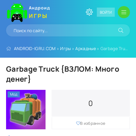
Андроид
ВОЙТИ
ИГРЫ
ANDROID-IGRU.COM
»
Игры
»
Аркадные
» Garbage Truck {ВЗЛОМ: Много денег}
Garbage Truck {ВЗЛОМ: Много
денег}
Мод
0
В избранное