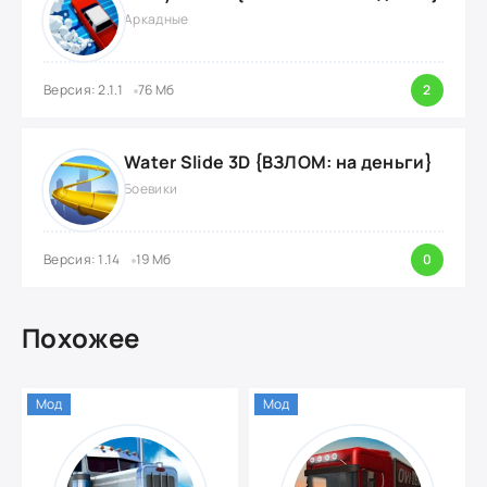
Аркадные
Версия: 2.1.1
76 Мб
2
Water Slide 3D {ВЗЛОМ: на деньги}
Боевики
Версия: 1.14
19 Мб
0
Похожее
Мод
Мод