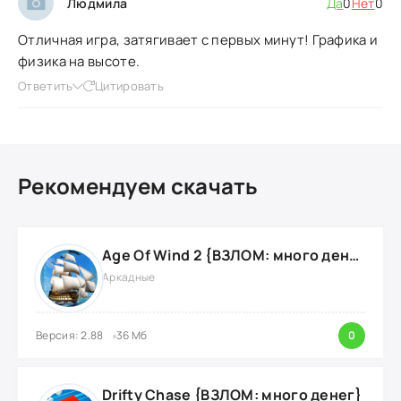
Людмила
Да
0
Нет
0
Отличная игра, затягивает с первых минут! Графика и
физика на высоте.
Ответить
Цитировать
Рекомендуем скачать
Age Of Wind 2 {ВЗЛОМ: много денег}
Аркадные
Версия: 2.88
36 Мб
0
Drifty Chase {ВЗЛОМ: много денег}