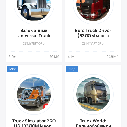
Взломанный
Euro Truck Driver
Universal Truck
{ВЗЛОМ много
Simulator {ВЗЛОМ:
денег}
СИМУЛЯТОРЫ
СИМУЛЯТОРЫ
много денег}
6.0+
92 Мб
4.1+
246 Мб
Мод
Мод
Truck Simulator PRO
Truck World:
US {ВЗЛОМ Много
Дальнобойщики