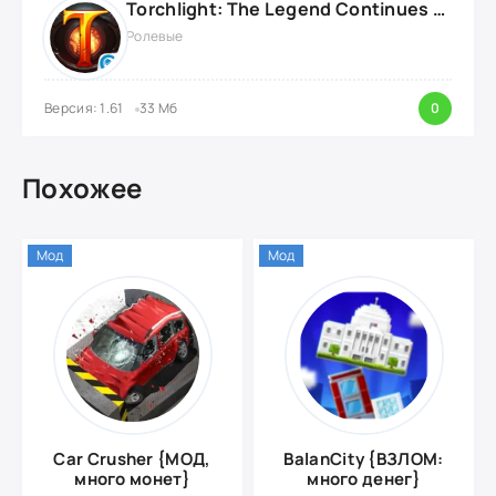
Torchlight: The Legend Continues {ВЗЛОМ: Режим Бога}
Ролевые
Версия: 1.61
33 Мб
0
Похожее
Мод
Мод
Car Crusher {МОД,
BalanCity {ВЗЛОМ:
много монет}
много денег}