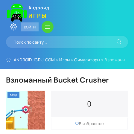
Андроид
ИГРЫ
ВОЙТИ
ANDROID-IGRU.COM
»
Игры
»
Симуляторы
» Взломанный Bucket Crusher
Взломанный Bucket Crusher
Мод
0
В избранное