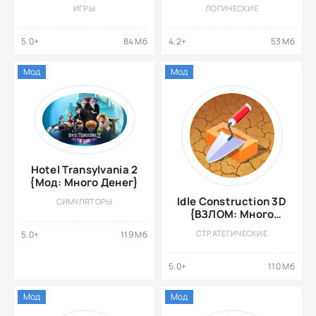
ИГРЫ
ЛОГИЧЕСКИЕ
5.0+
84 Мб
4.2+
53 Мб
Мод
Мод
Hotel Transylvania 2
{Мод: Много Денег}
Idle Construction 3D
СИМУЛЯТОРЫ
{ВЗЛОМ: Много
денег}
СТРАТЕГИЧЕСКИЕ
5.0+
119 Мб
5.0+
110 Мб
Мод
Мод