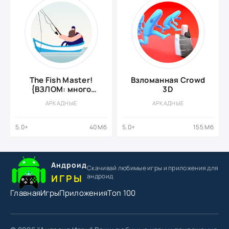
The Fish Master!
Взломанная Crowd
{ВЗЛОМ: много
3D
денег}
АРКАДНЫЕ
АРКАДНЫЕ
5.0+
40 Мб
5.0+
155 Мб
Андроид
Скачивай любимые игры
и приложения для
андроид
ИГРЫ
Главная
Игры
Приложения
Топ 100