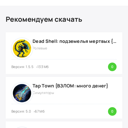
Рекомендуем скачать
Dead Shell: подземелья мертвых {ВЗЛОМ: на деньги}
Ролевые
Версия: 1.5.5
133 Мб
0
Tap Town {ВЗЛОМ: много денег}
Симуляторы
Версия: 5.0
67 Мб
0