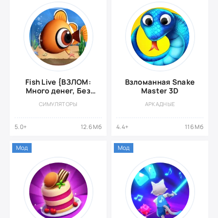
Fish Live {ВЗЛОМ:
Взломанная Snake
Много денег, Без
Master 3D
рекламы}
СИМУЛЯТОРЫ
АРКАДНЫЕ
5.0+
12.6 Мб
4.4+
116 Мб
Мод
Мод