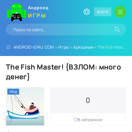
Андроид
ВОЙТИ
ИГРЫ
ANDROID-IGRU.COM
»
Игры
»
Аркадные
» The Fish Master! {ВЗЛОМ: много денег}
The Fish Master! {ВЗЛОМ: много
денег}
Мод
0
В избранное