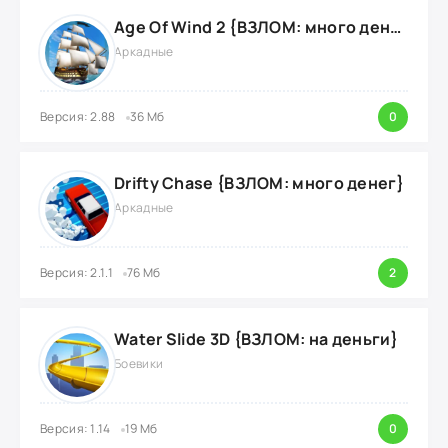
Age Of Wind 2 {ВЗЛОМ: много денег}
Аркадные
Версия: 2.88
36 Мб
0
Drifty Chase {ВЗЛОМ: много денег}
Аркадные
Версия: 2.1.1
76 Мб
2
Water Slide 3D {ВЗЛОМ: на деньги}
Боевики
Версия: 1.14
19 Мб
0