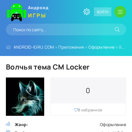
Андроид
ВОЙТИ
ИГРЫ
ANDROID-IGRU.COM
»
Приложения
»
Оформление
» Волчья тема CM Locker
Волчья тема CM Locker
0
В избранное
Жанр:
Оформление