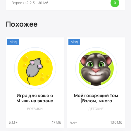
Версия: 2.2.3
81 Мб
0
Похожее
Мод
Мод
Игра для кошек:
Мой говорящий Том
Мышь на экране
{Взлом, много
[ВЗЛОМ, Все мини-
денег}
БОЕВИКИ
ДЕТСКИЕ
игры]
5.1.1+
47 Мб
4.4+
130 Мб