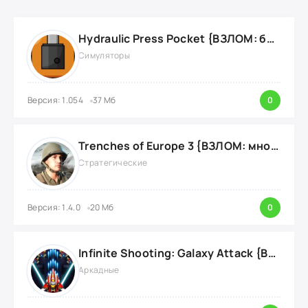
Hydraulic Press Pocket {ВЗЛОМ: бесконечные деньги}
Симуляторы
Версия: 1.054
37 Мб
0
Trenches of Europe 3 {ВЗЛОМ: много денег}
Стратегические
Версия: 1.4.0
20 Мб
0
Infinite Shooting: Galaxy Attack {ВЗЛОМ: Бесплатные Покупки}
Аркадные