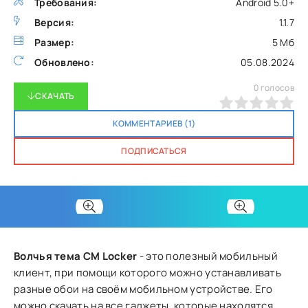
Требования:
Android 5.0+
Версия:
1.1.7
Размер:
5 Мб
Обновлено:
05.08.2024
0
голосов
СКАЧАТЬ
0
1
2
3
4
5
КОММЕНТАРИЕВ (1)
ПОДПИСАТЬСЯ
Волчья тема CM Locker
- это полезный мобильный
клиент, при помощи которого можно устанавливать
разные обои на своём мобильном устройстве. Его
можно скачать на все гаджеты, которые находятся