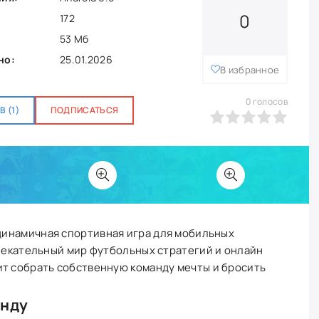
0
172
53 Мб
но:
25.01.2026
В избранное
0
голосов
 (1)
ПОДПИСАТЬСЯ
0
1
2
3
4
5
динамичная спортивная игра для мобильных
влекательный мир футбольных стратегий и онлайн
ит собрать собственную команду мечты и бросить
анду