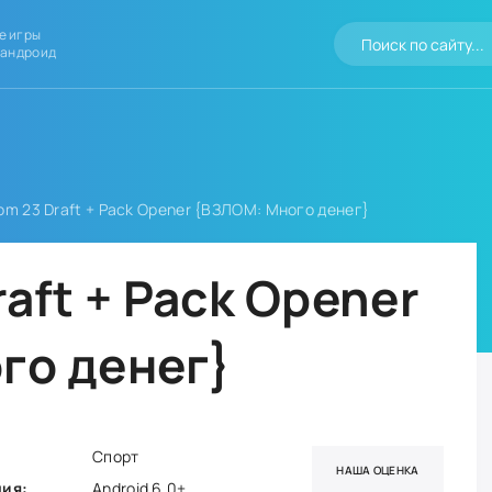
е игры
 андроид
om 23 Draft + Pack Opener {ВЗЛОМ: Много денег}
aft + Pack Opener
го денег}
Спорт
НАША ОЦЕНКА
ния:
Android 6.0+