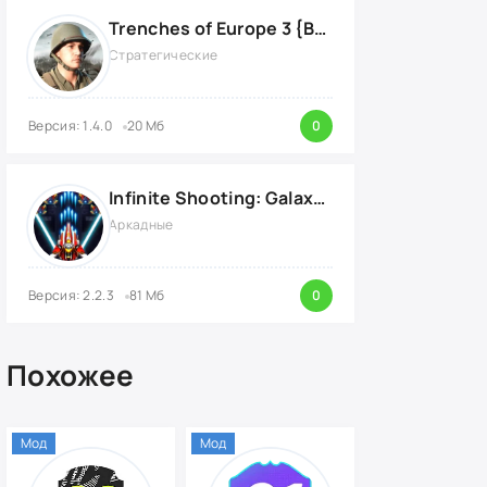
Trenches of Europe 3 {ВЗЛОМ: много денег}
Стратегические
Версия: 1.4.0
20 Мб
0
Infinite Shooting: Galaxy Attack {ВЗЛОМ: Бесплатные Покупки}
Аркадные
Версия: 2.2.3
81 Мб
0
Похожее
Мод
Мод