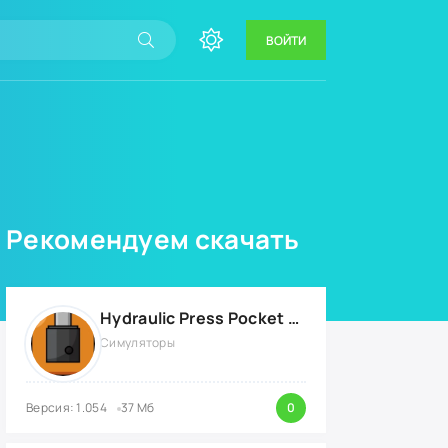
ВОЙТИ
Рекомендуем скачать
Hydraulic Press Pocket {ВЗЛОМ: бесконечные деньги}
Симуляторы
Версия: 1.054
37 Мб
0