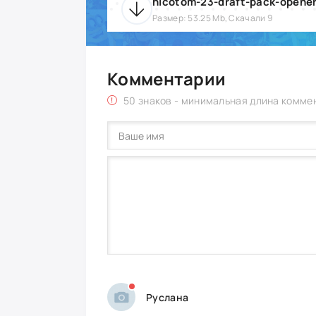
nicotom-23-draft-pack-opener
Размер: 53.25 Mb, Скачали 9
Комментарии
50 знаков - минимальная длина комме
Руслана