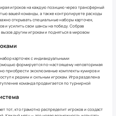
бирая игроков на каждую позицию через трансферный
астью вашей команды, а также контролируете расходы
 важно открывать специальные наборы карточек,
в и усилить свои шансы на победу. Собрав
 вызов другим игрокам и подняться в мировом
роками
набор карточек с индивидуальными
 помощью формируется по-настоящему неповторимая
жно приобрести эксклюзивные комплекты кумиров и
ступ к редким и сильным игрокам. Игра разделена
ступление команда продвигается по турнирной
система
ет тот, кто грамотно распределит игроков и создаст
й. Каждый матч — это новая возможность испытать