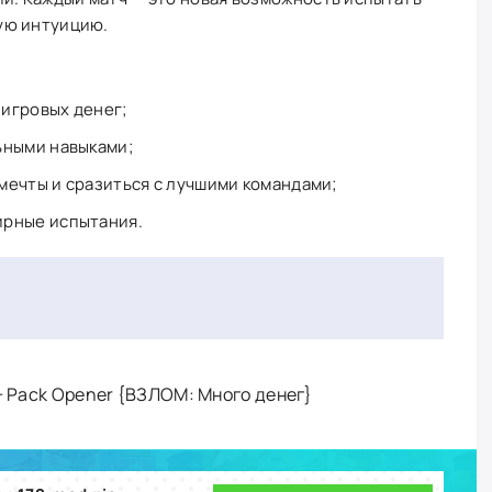
ую интуицию.
игровых денег;
ьными навыками;
мечты и сразиться с лучшими командами;
ирные испытания.
 + Pack Opener {ВЗЛОМ: Много денег}