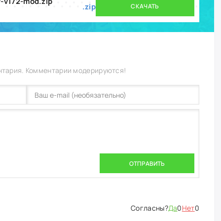
-v172-mod.zip
.zip
СКАЧАТЬ
нтария. Комментарии модерируются!
ОТПРАВИТЬ
Да
0
Нет
0