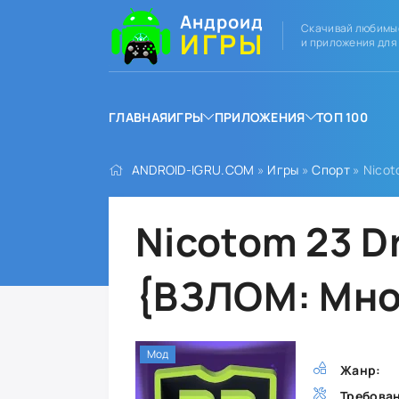
Андроид
Скачивай любимы
ИГРЫ
и приложения для
ГЛАВНАЯ
ИГРЫ
ПРИЛОЖЕНИЯ
ТОП 100
ANDROID-IGRU.COM
»
Игры
»
Спорт
» Nicot
Nicotom 23 Dr
{ВЗЛОМ: Мно
Мод
Жанр:
Требова