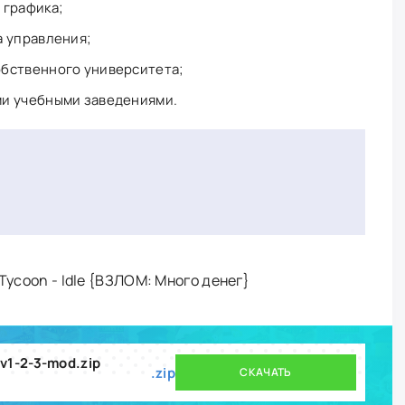
 графика;
а управления;
обственного университета;
ми учебными заведениями.
 Tycoon - Idle {ВЗЛОМ: Много денег}
-v1-2-3-mod.zip
.zip
СКАЧАТЬ