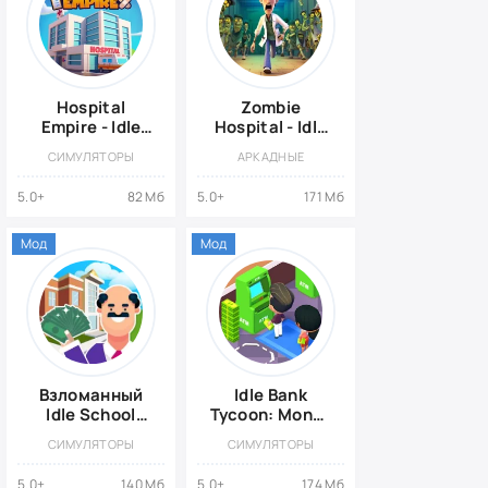
Hospital
Zombie
Empire - Idle
Hospital - Idle
Tycoon
Tycoon
СИМУЛЯТОРЫ
АРКАДНЫЕ
{ВЗЛОМ,
{ВЗЛОМ:
Много денег}
Много Денег}
5.0+
82 Мб
5.0+
171 Мб
Мод
Мод
Взломанный
Idle Bank
Idle School
Tycoon: Money
Tycoon
Empire
СИМУЛЯТОРЫ
СИМУЛЯТОРЫ
{ВЗЛОМ,
Много денег}
5.0+
140 Мб
5.0+
174 Мб