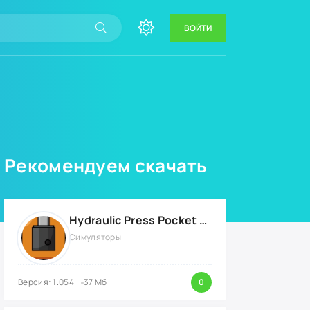
ВОЙТИ
Рекомендуем скачать
Hydraulic Press Pocket {ВЗЛОМ: бесконечные деньги}
Симуляторы
Версия: 1.054
37 Мб
0