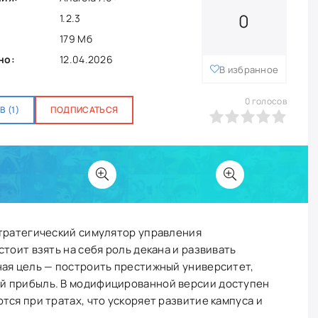
0
1.2.3
179 Мб
но:
12.04.2026
В избранное
0
голосов
 (1)
ПОДПИСАТЬСЯ
0
1
2
3
4
5
тратегический симулятор управления
тоит взять на себя роль декана и развивать
ная цель — построить престижный университет,
й прибыль. В модифицированной версии доступен
тся при тратах, что ускоряет развитие кампуса и