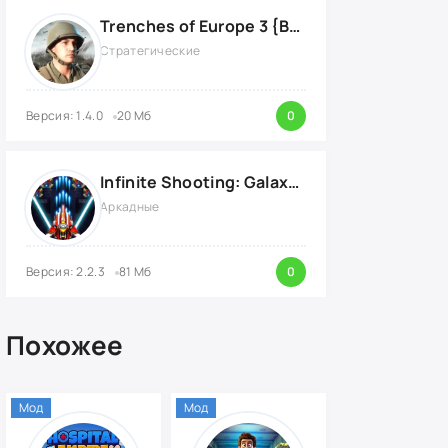
Trenches of Europe 3 {ВЗЛОМ: много денег}
Стратегические
Версия: 1.4.0
20 Мб
0
Infinite Shooting: Galaxy Attack {ВЗЛОМ: Бесплатные Покупки}
Аркадные
Версия: 2.2.3
81 Мб
0
Похожее
Мод
Мод