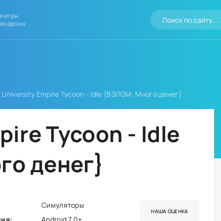
е игры
 андроид
 University Empire Tycoon - Idle {ВЗЛОМ: Много денег}
pire Tycoon - Idle
го денег}
Симуляторы
НАША ОЦЕНКА
ния:
Android 7.0+