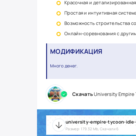
Красочная и детализированная
Простая и интуитивная систем
Возможность строительства с
Онлайн-соревнования с други
МОДИФИКАЦИЯ
Много денег.
Скачать
University Empire
university-empire-tycoon-idle
Размер: 179.32 Mb, Скачали 6