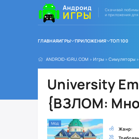
Андроид
Скачивай любимы
ИГРЫ
и приложения для
ГЛАВНАЯ
ИГРЫ
ПРИЛОЖЕНИЯ
ТОП 100
ANDROID-IGRU.COM
»
Игры
»
Симуляторы
»
University Em
{ВЗЛОМ: Мно
Мод
Жанр:
Требова