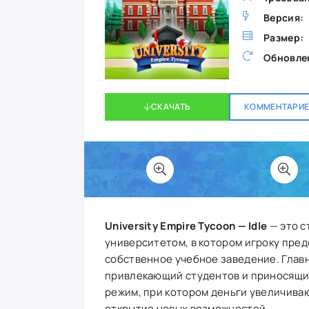
Версия:
Размер:
Обновле
СКАЧАТЬ
КОММЕНТАРИЕВ
University Empire Tycoon — Idle
— это с
университетом, в котором игроку предс
собственное учебное заведение. Глав
привлекающий студентов и приносящи
режим, при котором деньги увеличиваю
открытие новых возможностей.