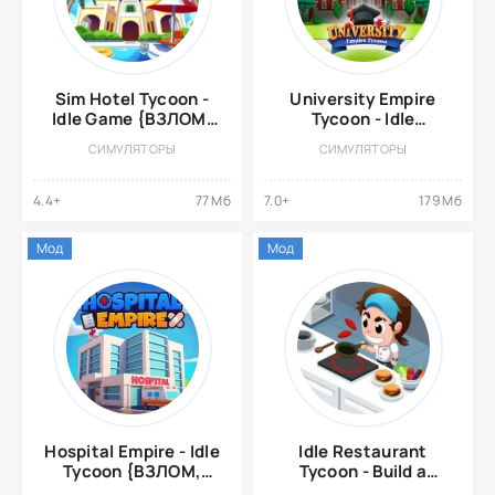
Sim Hotel Tycoon -
University Empire
Idle Game {ВЗЛОМ:
Tycoon - Idle
Много денег}
{ВЗЛОМ: Много
СИМУЛЯТОРЫ
СИМУЛЯТОРЫ
денег}
4.4+
77 Мб
7.0+
179 Мб
Мод
Мод
Hospital Empire - Idle
Idle Restaurant
Tycoon {ВЗЛОМ,
Tycoon - Build a
Много денег}
restaurant empire