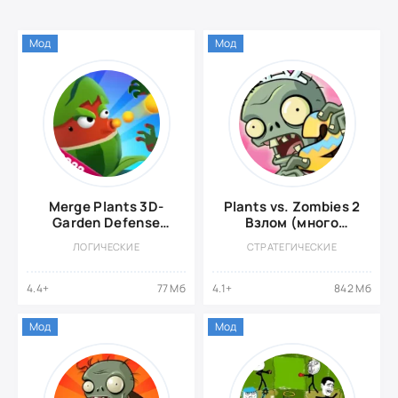
Мод
Мод
Merge Plants 3D-
Plants vs. Zombies 2
Garden Defense
Взлом (много
{ВЗЛОМ: Много
денег)
ЛОГИЧЕСКИЕ
СТРАТЕГИЧЕСКИЕ
алмазов/Без
рекламы}
4.4+
77 Мб
4.1+
842 Мб
Мод
Мод