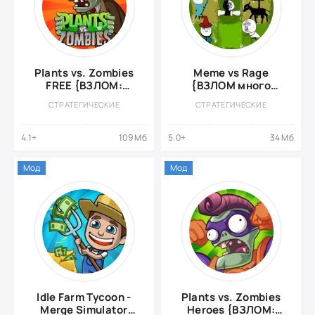
Plants vs. Zombies
Meme vs Rage
FREE {ВЗЛОМ:
{ВЗЛОМ много
Много монет}
денег}
СТРАТЕГИЧЕСКИЕ
СТРАТЕГИЧЕСКИЕ
4.1+
109 Мб
5.0+
34 Мб
Мод
Мод
Idle Farm Tycoon -
Plants vs. Zombies
Merge Simulator
Heroes {ВЗЛОМ: