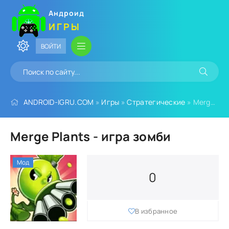
Андроид
ИГРЫ
ВОЙТИ
ANDROID-IGRU.COM
»
Игры
»
Стратегические
» Merge Plants - игра зомби
Merge Plants - игра зомби
Мод
0
В избранное