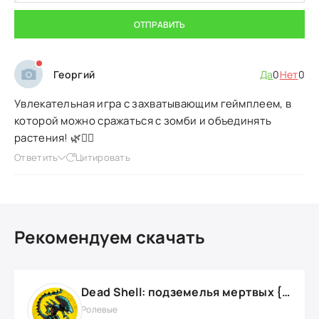
ОТПРАВИТЬ
Георгий
Да
0
Нет
0
Увлекательная игра с захватывающим геймплеем, в
которой можно сражаться с зомби и объединять
растения! 🌿🧟‍♂️
Ответить
Цитировать
Рекомендуем скачать
Dead Shell: подземелья мертвых {ВЗЛОМ: на деньги}
Ролевые