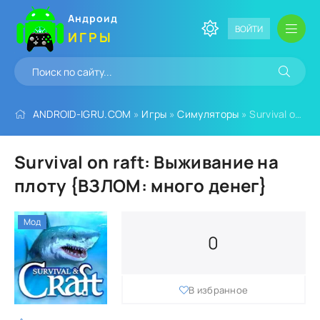
Андроид
ВОЙТИ
ИГРЫ
ANDROID-IGRU.COM
»
Игры
»
Симуляторы
» Survival on raft: Выживание на плоту {ВЗЛОМ: много денег}
Survival on raft: Выживание на
плоту {ВЗЛОМ: много денег}
Мод
0
В избранное