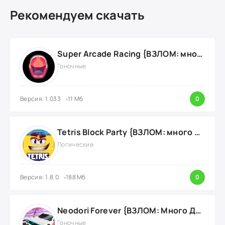
Рекомендуем скачать
Super Arcade Racing {ВЗЛОМ: много золотых монет}
Гоночные
Версия: 1.033
11 Мб
0
Tetris Block Party {ВЗЛОМ: много денег}
Логические
Версия: 1.8.0
188 Мб
0
Neodori Forever {ВЗЛОМ: Много Денег}
Гоночные