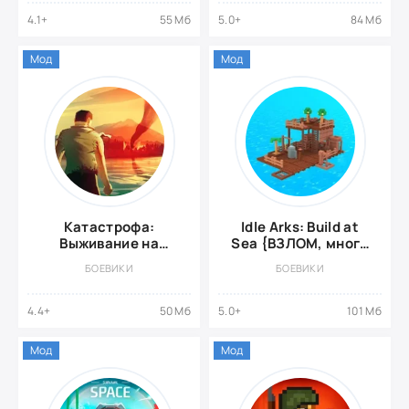
4.1+
55 Мб
5.0+
84 Мб
Мод
Мод
Катастрофа:
Idle Arks: Build at
Выживание на
Sea {ВЗЛОМ, много
острове {ВЗЛОМ:
денег}
БОЕВИКИ
БОЕВИКИ
много
денег\премиум}
4.4+
50 Мб
5.0+
101 Мб
Мод
Мод