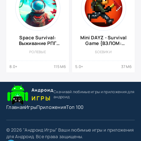
Space Survival:
Mini DAYZ - Survival
Выживание РПГ
Game {ВЗЛОМ:
{ВЗЛОМ: Много
много денег}
РОЛЕВЫЕ
БОЕВИКИ
Денег}
8.0+
115 Мб
5.0+
37 Мб
Андроид
Скачивай любимые игры
и приложения для
андроид
ИГРЫ
Главная
Игры
Приложения
Топ 100
© 2026 "Андроид Игры" Ваши любимые игры и приложения
для Андроид. Все права защищены.