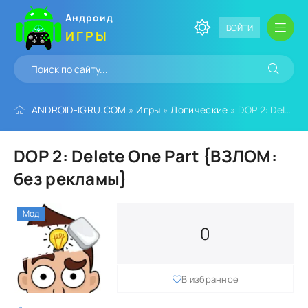
Андроид
ВОЙТИ
ИГРЫ
ANDROID-IGRU.COM
»
Игры
»
Логические
» DOP 2: Delete One Part {ВЗЛОМ: без рекламы}
DOP 2: Delete One Part {ВЗЛОМ:
без рекламы}
Мод
0
В избранное