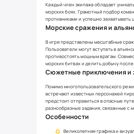
Каждый член экипажа обладает уникаль
морских боях. Грамотный подбор кома
противниками и успешно захватывать 
Морские сражения и альян
В игре представлены масштабные сраже
Пользователи могут вступать в альянс
противостоять мощным врагам. Совмес
морских битвах и делить добычу после
Сюжетные приключения и 
Помимо многопользовательского режим
встречают известных персонажей пира
предстоит отправиться в опасные путе
разнообразные задания, связанные с м
Особенности
Великолепная графика и визуа