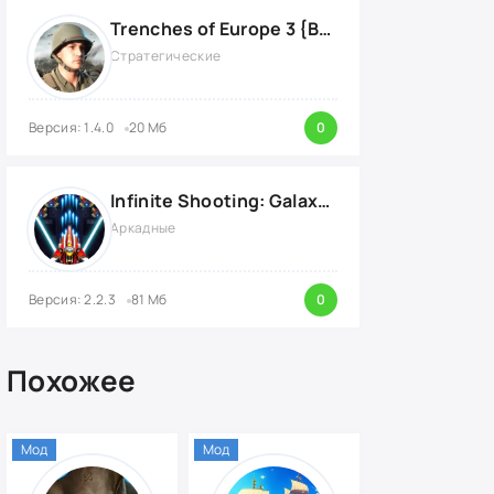
Trenches of Europe 3 {ВЗЛОМ: много денег}
Стратегические
Версия: 1.4.0
20 Мб
0
Infinite Shooting: Galaxy Attack {ВЗЛОМ: Бесплатные Покупки}
Аркадные
Версия: 2.2.3
81 Мб
0
Похожее
Мод
Мод