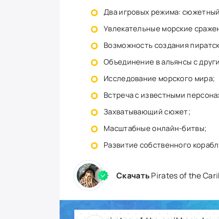
Два игровых режима: сюжетный
Увлекательные морские сраже
Возможность создания пиратск
Объединение в альянсы с друг
Исследование морского мира;
Встреча с известными персона
Захватывающий сюжет;
Масштабные онлайн-битвы;
Развитие собственного корабля
Скачать
Pirates of the Ca