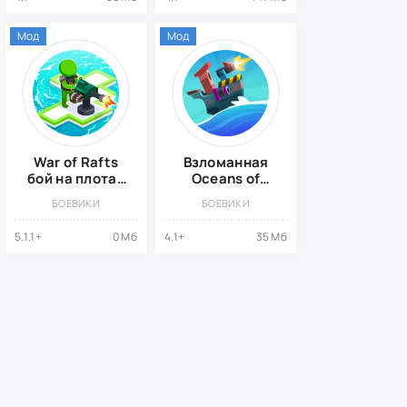
Мод
Мод
War of Rafts
Взломанная
бой на плотах
Oceans of
{ВЗЛОМ:
Steel
БОЕВИКИ
БОЕВИКИ
Много Денег}
5.1.1+
0 Мб
4.1+
35 Мб