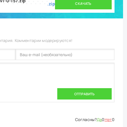
v1-0-157.zip
.zip
СКАЧАТЬ
нтария. Комментарии модерируются!
ОТПРАВИТЬ
Да
0
Нет
0