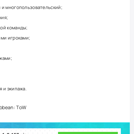
 и многопользовательский;
ния;
ой команды;
ими игроками;
жами;
 и экипажа.
ribbean: ToW