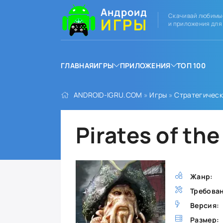
Андроид
Скачивай любимы
ИГРЫ
и приложения для
ГЛАВНАЯ
ИГРЫ
ПРИЛОЖЕНИЯ
ТОП 100
ANDROID-IGRU.COM
»
Игры
»
Стратегичес
Pirates of th
Жанр:
Требова
Версия:
Размер: