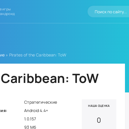
е игры
 андроид
кие
» Pirates of the Caribbean: ToW
e Caribbean: ToW
Стратегические
НАША ОЦЕНКА
ния:
Android 4.4+
0
1.0.157
93 Мб