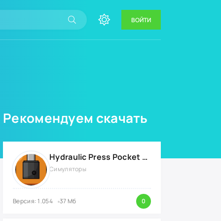
ВОЙТИ
Рекомендуем скачать
Hydraulic Press Pocket {ВЗЛОМ: бесконечные деньги}
Симуляторы
Версия: 1.054
37 Мб
0