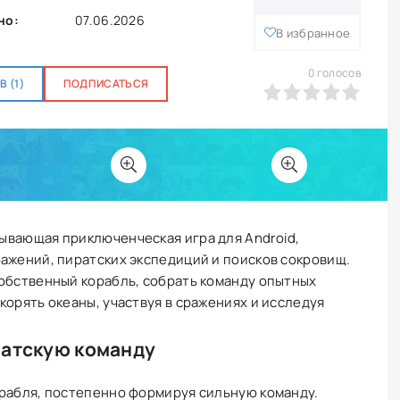
но:
07.06.2026
В избранное
0
голосов
 (1)
ПОДПИСАТЬСЯ
0
1
2
3
4
5
ывающая приключенческая игра для Android,
ажений, пиратских экспедиций и поисков сокровищ.
собственный корабль, собрать команду опытных
корять океаны, участвуя в сражениях и исследуя
ратскую команду
орабля, постепенно формируя сильную команду.