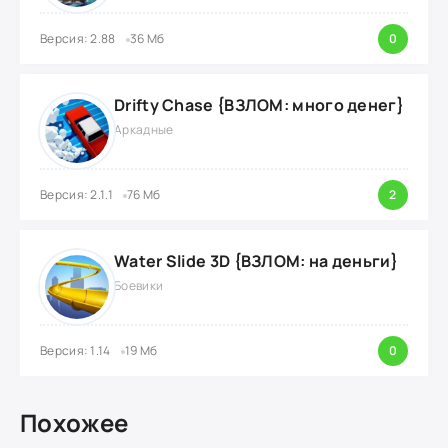
Версия: 2.88
36 Мб
0
Drifty Chase {ВЗЛОМ: много денег}
Аркадные
Версия: 2.1.1
76 Мб
2
Water Slide 3D {ВЗЛОМ: на деньги}
Боевики
Версия: 1.14
19 Мб
0
Похожее