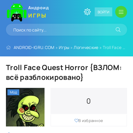
Андроид
ВОЙТИ
ИГРЫ
ANDROID-IGRU.COM
»
Игры
»
Логические
» Troll Face Quest Horror {ВЗЛОМ: всё разблокировано}
Troll Face Quest Horror {ВЗЛОМ:
всё разблокировано}
Мод
0
В избранное