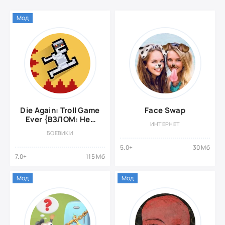
Мод
Die Again: Troll Game
Face Swap
Ever {ВЗЛОМ: Нет
ИНТЕРНЕТ
рекламы}
БОЕВИКИ
5.0+
30 Мб
7.0+
115 Мб
Мод
Мод