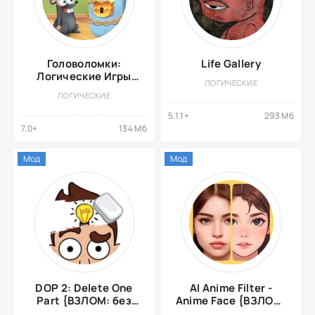
Головоломки:
Life Gallery
Логические Игры
ЛОГИЧЕСКИЕ
{Взлом: Много
ЛОГИЧЕСКИЕ
Денег/Без
Рекламы}
5.1.1+
293 Мб
7.0+
134 Мб
Мод
Мод
DOP 2: Delete One
AI Anime Filter -
Part {ВЗЛОМ: без
Anime Face {ВЗЛОМ:
рекламы}
Полная Версия}