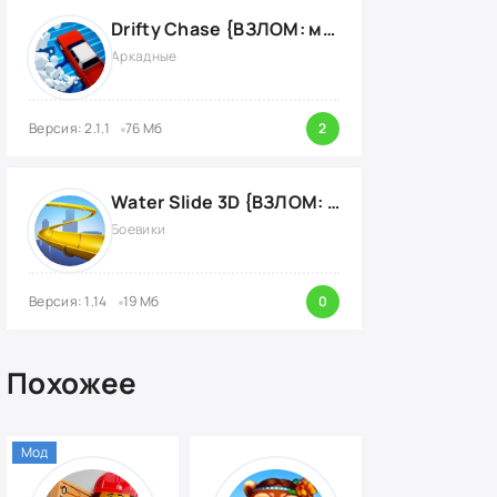
Drifty Chase {ВЗЛОМ: много денег}
Аркадные
Версия: 2.1.1
76 Мб
2
Water Slide 3D {ВЗЛОМ: на деньги}
Боевики
Версия: 1.14
19 Мб
0
Похожее
Мод