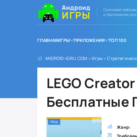
Андроид
Скачивай любимы
ИГРЫ
и приложения для
ГЛАВНАЯ
ИГРЫ
ПРИЛОЖЕНИЯ
ТОП 100
ANDROID-IGRU.COM
»
Игры
»
Стратегичес
LEGO Creator 
Бесплатные 
Мод
Жанр:
Требова