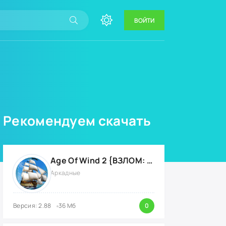
ВОЙТИ
Рекомендуем скачать
Age Of Wind 2 {ВЗЛОМ: много денег}
Аркадные
Версия: 2.88
36 Мб
0