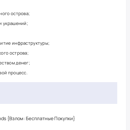
ного острова;
и украшений;
витие инфраструктуры;
ого острова;
еством денег;
вой процесс.
ands {Взлом: Бесплатные Покупки}