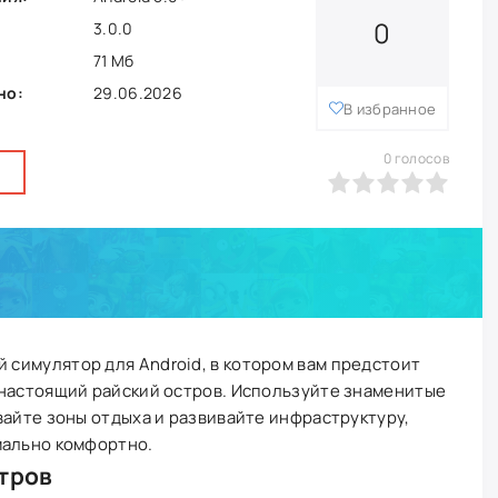
0
3.0.0
71 Мб
но:
29.06.2026
В избранное
0
голосов
Я
0
1
2
3
4
5
 симулятор для Android, в котором вам предстоит
 настоящий райский остров. Используйте знаменитые
вайте зоны отдыха и развивайте инфраструктуру,
мально комфортно.
тров