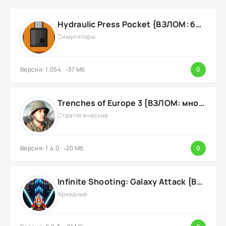
Hydraulic Press Pocket {ВЗЛОМ: бесконечные деньги}
Симуляторы
Версия: 1.054
37 Мб
0
Trenches of Europe 3 {ВЗЛОМ: много денег}
Стратегические
Версия: 1.4.0
20 Мб
0
Infinite Shooting: Galaxy Attack {ВЗЛОМ: Бесплатные Покупки}
Аркадные