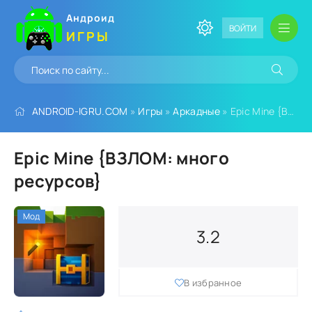
Андроид
ВОЙТИ
ИГРЫ
ANDROID-IGRU.COM
»
Игры
»
Аркадные
» Epic Mine {ВЗЛОМ: много ресурсов}
Epic Mine {ВЗЛОМ: много
ресурсов}
Мод
3.2
В избранное