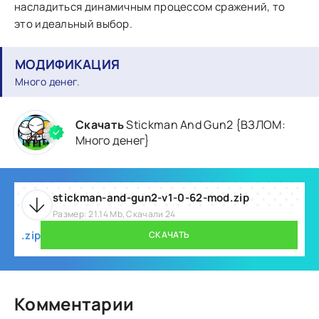
насладиться динамичным процессом сражений, то
это идеальный выбор.
МОДИФИКАЦИЯ
Много денег.
Скачать
Stickman And Gun2 {ВЗЛОМ:
Много денег}
stickman-and-gun2-v1-0-62-mod.zip
Размер: 21.14 Mb, Скачали 24
.zip
СКАЧАТЬ
Комментарии