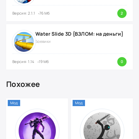
Версия: 2.1.1
76 Мб
2
Water Slide 3D {ВЗЛОМ: на деньги}
Боевики
Версия: 1.14
19 Мб
0
Похожее
Мод
Мод