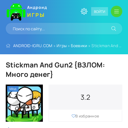
Андроид
ВОЙТИ
ИГРЫ
ANDROID-IGRU.COM
»
Игры
»
Боевики
» Stickman And Gun2 {ВЗЛОМ: Много денег}
Stickman And Gun2 {ВЗЛОМ:
Много денег}
Мод
3.2
В избранное