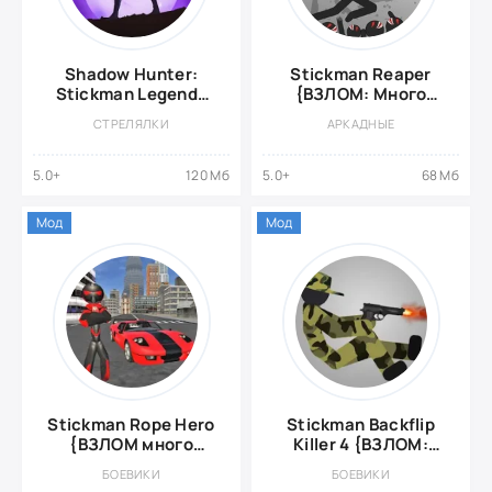
Shadow Hunter:
Stickman Reaper
Stickman Legends
{ВЗЛОМ: Много
Offline RPG {ВЗЛОМ
денег}
СТРЕЛЯЛКИ
АРКАДНЫЕ
Много денег}
5.0+
120 Мб
5.0+
68 Мб
Мод
Мод
Stickman Rope Hero
Stickman Backflip
{ВЗЛОМ много
Killer 4 {ВЗЛОМ:
денег}
много денег}
БОЕВИКИ
БОЕВИКИ