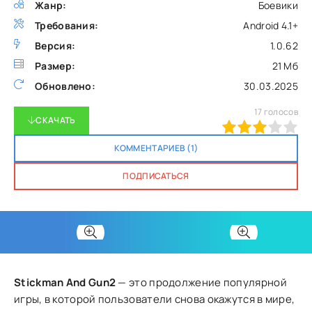
Жанр:
Боевики
Требования:
Android 4.1+
Версия:
1.0.62
Размер:
21 Мб
Обновлено:
30.03.2025
17
голосов
СКАЧАТЬ
60
1
2
3
4
5
КОММЕНТАРИЕВ (1)
ПОДПИСАТЬСЯ
Stickman And Gun2
— это продолжение популярной
игры, в которой пользователи снова окажутся в мире,