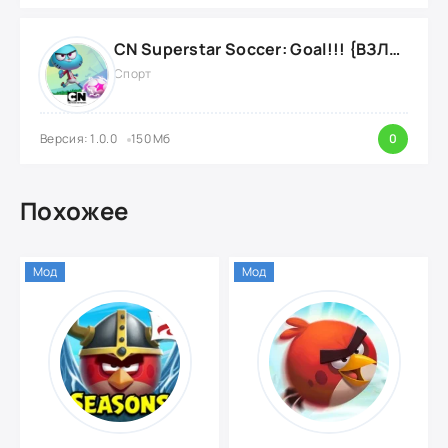
CN Superstar Soccer: Goal!!! {ВЗЛОМ: много денег}
Спорт
Версия: 1.0.0
150 Мб
0
Похожее
Мод
Мод