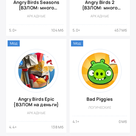
Angry Birds Seasons
Angry Birds 2
{ВЗЛОМ: много
{ВЗЛОМ: много
бонусов}
денег}
АРКАДНЫЕ
АРКАДНЫЕ
5.0+
104 Мб
5.0+
457 Мб
Мод
Мод
Angry Birds Epic
Bad Piggies
{ВЗЛОМ на деньги}
ЛОГИЧЕСКИЕ
АРКАДНЫЕ
4.1+
0 Мб
4.4+
138 Мб