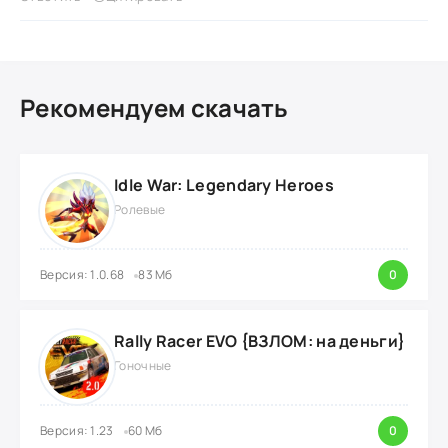
Рекомендуем скачать
Idle War: Legendary Heroes
Ролевые
Версия: 1.0.68
83 Мб
0
Rally Racer EVO {ВЗЛОМ: на деньги}
Гоночные
Версия: 1.23
60 Мб
0