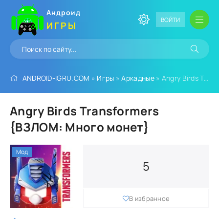
Андроид
ВОЙТИ
ИГРЫ
ANDROID-IGRU.COM
»
Игры
»
Аркадные
» Angry Birds Transformers {ВЗЛОМ: Много монет}
Angry Birds Transformers
{ВЗЛОМ: Много монет}
Мод
5
В избранное