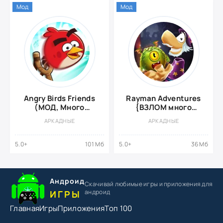
Мод
Мод
Angry Birds Friends
Rayman Adventures
(МОД, Много
{ВЗЛОМ много
бустеров)
монет}
АРКАДНЫЕ
АРКАДНЫЕ
5.0+
101 Мб
5.0+
36 Мб
Андроид
Скачивай любимые игры
и приложения для
андроид
ИГРЫ
Главная
Игры
Приложения
Топ 100